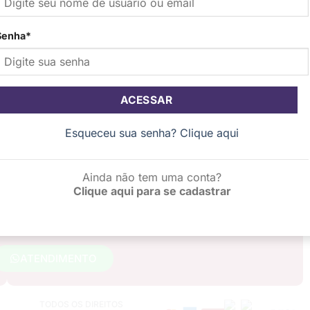
em
Quem Somos
contato
Senha
*
Produtos
com
nossa
Onde comprar
equipe
Seja uma revendedora
ire
A Sete Pétalas nasceu
uas
Esqueceu sua senha? Clique aqui
do sentimento
de união
úvidas
de mulheres
onheça
ais
Ainda não tem uma conta?
obre
Clique aqui para se cadastrar
NOS SIGA
s
ossos
rodutos.
ATENDIMENTO
TODOS OS DIREITOS