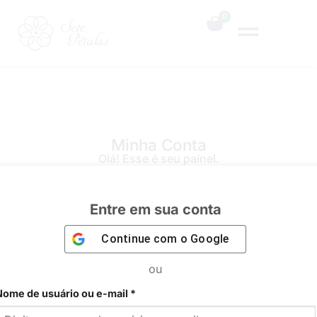
0
Minha Conta
Olá! Esse é seu painel.
Entre em sua conta
Continue com o
Google
ou
Nome de usuário ou e-mail
*
Home
Entre