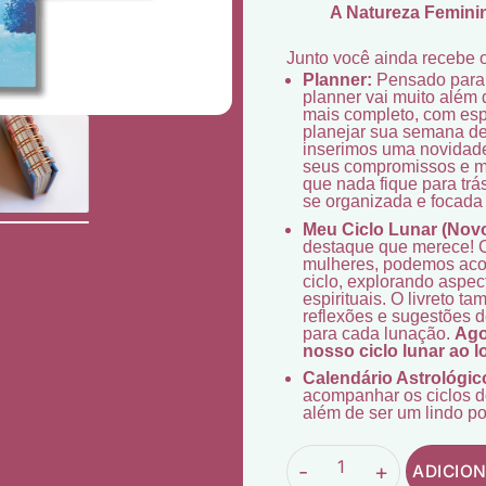
A Natureza Feminin
Junto você ainda recebe o
Planner:
Pensado para f
planner vai muito além 
mais completo, com esp
planejar sua semana de 
inserimos uma novidad
seus compromissos e me
que nada fique para trá
se organizada e focada
Meu Ciclo Lunar (Novo
destaque que merece! C
mulheres, podemos acom
ciclo, explorando aspec
espirituais. O livreto 
reflexões e sugestões d
para cada lunação.
Ago
nosso ciclo lunar ao 
Calendário Astrológic
acompanhar os ciclos d
além de ser um lindo po
-
+
ADICIO