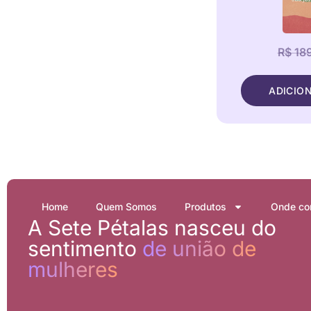
R$ 18
ADICIO
Home
Quem Somos
Produtos
Onde co
A Sete Pétalas nasceu do
sentimento
de união de
mulheres