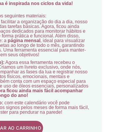
a é inspirada nos ciclos da vida!
s seguintes materiais:
acilitar a organização do dia a dia, nosso
das tarefas básicas. Agora, ficou ainda
aços dedicados para monitorar hábitos e
forma prática e funcional. Além disso,
e: a
página mensal
, ideal para visualizar
tas ao longo de todo o mês, garantindo
s. Uma ferramenta essencial para manter-
 em seus objetivos!
):
Agora essa ferramenta recebeu o
riamos um livreto exclusivo, onde nós,
panhar as fases da lua e registrar nosso
tos físicos, emocionais, mentais e
também conta com um espaço especial para
e uso de óleos essenciais, personalizados
ra ficou ainda mais fácil acompanhar
longo do ano!
o:
com este calendário você pode
os signos pelos meses de forma mais fácil,
ster para pendurar na parede!
NAR AO CARRINHO