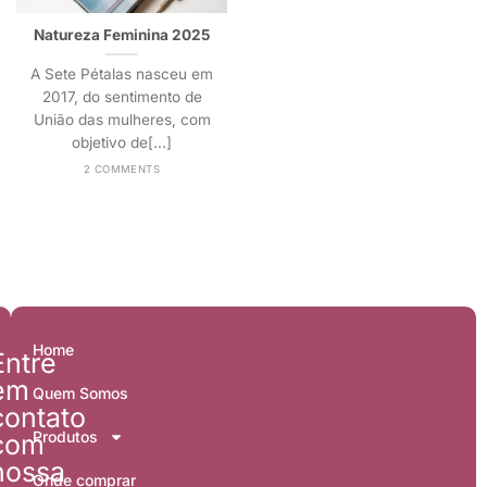
Natureza Feminina 2025
A Sete Pétalas nasceu em
2017, do sentimento de
União das mulheres, com
objetivo de[...]
2 COMMENTS
Home
Entre
em
Quem Somos
contato
Produtos
com
nossa
Onde comprar