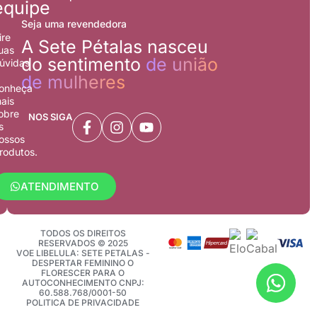
equipe
Seja uma revendedora
ire
A Sete Pétalas nasceu
uas
do sentimento
de união
úvidas
de mulheres
onheça
ais
obre
NOS SIGA
s
ossos
rodutos.
ATENDIMENTO
TODOS OS DIREITOS
RESERVADOS © 2025
VOE LIBELULA: SETE PETALAS -
DESPERTAR FEMININO O
FLORESCER PARA O
AUTOCONHECIMENTO CNPJ:
60.588.768/0001-50
POLITICA DE PRIVACIDADE